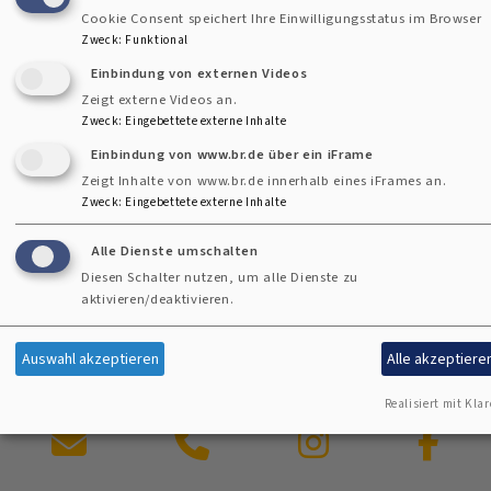
Am Sonntag, 09. Juli feiern wir gemeinsam Gemeindefest!
Cookie Consent speichert Ihre Einwilligungsstatus im Browser
Unter dem Motto:
Die Kirche ist
Zweck
:
Funktional
bunt
?‍?‍?‍???‍?‍????‍????‍???‍♀️??‍♂️? beginnen wir um 10 Uhr mit
Einbindung von externen Videos
einem Gottesdienst für Groß und Klein. Anschließend ist
Zeigt externe Videos an.
Zweck
:
Eingebettete externe Inhalte
Zeit andere Menschen kennenzulernen und einfach eine
Einbindung von www.br.de über ein iFrame
gute Zeit zusammen zu verbringen.
Zeigt Inhalte von www.br.de innerhalb eines iFrames an.
Zweck
:
Eingebettete externe Inhalte
Die verschiedenen Chöre der Apostelkirche performen zu
unterschiedlichen Zeiten, es gibt zu Essen und zu Trinken.
Alle Dienste umschalten
Schauen Sie gerne vorbei und seien Sie dabei ?
Diesen Schalter nutzen, um alle Dienste zu
aktivieren/deaktivieren.
Auswahl akzeptieren
Alle akzeptiere
Realisiert mit Klar
Kontaktformular