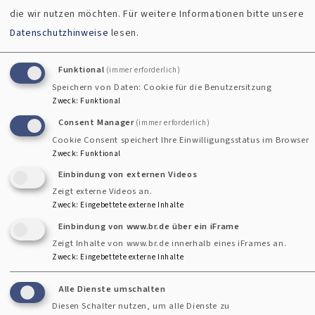
die wir nutzen möchten.
Für weitere Informationen bitte unsere
Datenschutzhinweise
lesen.
Funktional
(immer erforderlich)
Speichern von Daten: Cookie für die Benutzersitzung
Redaktionell verantwortlich für Veranstaltungen und
Zweck
:
Funktional
Termine
Consent Manager
(immer erforderlich)
Cookie Consent speichert Ihre Einwilligungsstatus im Browser
Tina Dieter
Zweck
:
Funktional
Am Öferl 8
Einbindung von externen Videos
82362 Weilheim i. OB
Zeigt externe Videos an.
Zweck
:
Eingebettete externe Inhalte
Redaktionell verantwortlich für den Gemeindebrief
Einbindung von www.br.de über ein iFrame
Zeigt Inhalte von www.br.de innerhalb eines iFrames an.
Zweck
:
Eingebettete externe Inhalte
Pfarrerin Sabine Nagel
Karl-Böhaimb-Str. 4
Alle Dienste umschalten
82362 Weilheim i. OB
Diesen Schalter nutzen, um alle Dienste zu