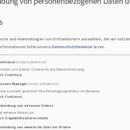
dung von personenbezogenen Daten u
s
ienste und Anwendungen von Drittanbietern auswählen, die wir nutze
 Informationen bitte unsere
Datenschutzhinweise
lesen.
unktional
(immer erforderlich)
ichern von Daten: Cookie für die Benutzersitzung
ck
:
Funktional
onsent Manager
(immer erforderlich)
kie Consent speichert Ihre Einwilligungsstatus im Browser
chulgottesdienste
ck
:
Funktional
enste
inbindung von externen Videos
gt externe Videos an.
ck
:
Eingebettete externe Inhalte
n besonderes Ereignis im Leben. Hier werden die Kinder
nbindung von www.br.de über ein iFrame