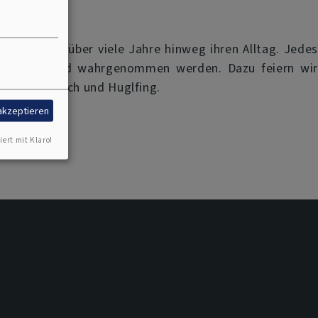
ugendliche über viele Jahre hinweg ihren Alltag. Jedes
 gestaltet und wahrgenommen werden. Dazu feiern wir
ng, Wielenbach und Huglfing.
 akzeptieren
iert mit Klaro!