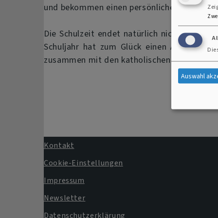
und bekommen einen persönlichen Segen zu
Zei
Zwe
Die Schulzeit endet natürlich nicht nach ei
A
Schuljahr hat zum Glück einen Anfang un
Die
zusammen mit den katholischen Christinnen u
Auswahl akz
Kontakt
Fußbereichsmenü
Cookie-Einstellungen
Impressum
Newsletter
Datenschutzerklärung