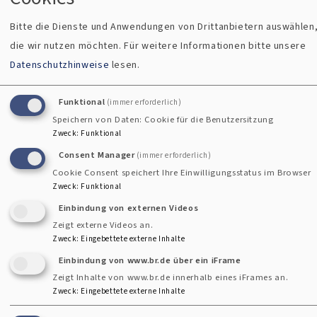
verantwortlich für den Chor der Apostelkirche,
Bitte die Dienste und Anwendungen von Drittanbietern auswählen
Posaunenchor der Apostelkirche, für die Organistendienste
die wir nutzen möchten.
Für weitere Informationen bitte unsere
und Gestaltung der Gottesdienste sowie für den Spatzen-,
Datenschutzhinweise
lesen.
den Kinder- und Jugendchor. Ebenso liegt die Ausgestaltung
und Organisation der Konzerte und Abendmusiken in ihrer
Funktional
(immer erforderlich)
Verantwortung.
Speichern von Daten: Cookie für die Benutzersitzung
Zweck
:
Funktional
Als Dekanatskantorin ist sie zuständig für die Regionen
Consent Manager
(immer erforderlich)
Mitte/Nord/West des Dekanats Weilheim.
Cookie Consent speichert Ihre Einwilligungsstatus im Browser
Zweck
:
Funktional
Einbindung von externen Videos
Zeigt externe Videos an.
Zweck
:
Eingebettete externe Inhalte
#Gospelchor
Einbindung von www.br.de über ein iFrame
Zeigt Inhalte von www.br.de innerhalb eines iFrames an.
Zweck
:
Eingebettete externe Inhalte