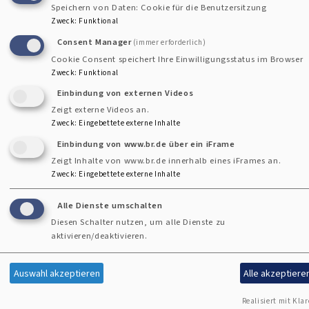
Speichern von Daten: Cookie für die Benutzersitzung
Zweck
:
Funktional
#Konfirmation
Consent Manager
(immer erforderlich)
Cookie Consent speichert Ihre Einwilligungsstatus im Browser
Zweck
:
Funktional
Einbindung von externen Videos
Kontaktformular
Zeigt externe Videos an.
Zweck
:
Eingebettete externe Inhalte
Einbindung von www.br.de über ein iFrame
Zeigt Inhalte von www.br.de innerhalb eines iFrames an.
Kontakt
Zweck
:
Eingebettete externe Inhalte
Fußbereichsmenü
Cookie-Einstellungen
Alle Dienste umschalten
Impressum
Diesen Schalter nutzen, um alle Dienste zu
aktivieren/deaktivieren.
Newsletter
Datenschutzerklärung
Auswahl akzeptieren
Alle akzeptiere
Barrierefreiheitserklärung
Realisiert mit Klar