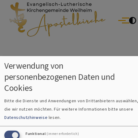
Evang.-Luth. Kirchengemeinde Weilheim
Direkt zum Inhalt
Menü
Breadcrumb
Startseite
#Konfirmation
Verwendung von
#Konfirmation
personenbezogenen Daten und
Cookies
Bitte die Dienste und Anwendungen von Drittanbietern auswählen
Konfirmation
die wir nutzen möchten.
Für weitere Informationen bitte unsere
Datenschutzhinweise
lesen.
Der Glaube geht dich selber an!
Funktional
(immer erforderlich)