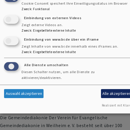
Cookie Consent speichert Ihre Einwilligungsstatus im Browser
IBAN DE64 7039 0000 0004 5676 09
Zweck
:
Funktional
BIC GENODEF1GAP
Einbindung von externen Videos
Zeigt externe Videos an.
Zweck
:
Eingebettete externe Inhalte
Einbindung von www.br.de über ein iFrame
Zeigt Inhalte von www.br.de innerhalb eines iFrames an.
Verein für Gemeindediakonie
Zweck
:
Eingebettete externe Inhalte
Alle Dienste umschalten
Diesen Schalter nutzen, um alle Dienste zu
aktivieren/deaktivieren.
Auswahl akzeptieren
Alle akzeptiere
Realisiert mit Klar
Die Gemeindediakonie Der Verein für Evangelische
Gemeindediakonie in Weilheim e. V. besteht seit über 100