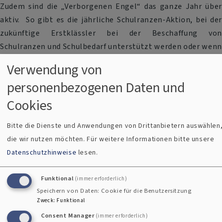
Zudem sind die „Verborgenen Engel“ das ganze Jahr über
aktiv. So gibt es die jährliche Schulranzen-Aktion, bei der
zukünftige Erstklässler bei der Beschaffung von
Schulranzen und Schulbedarf unterstützt werden oder wenn
Zuschüsse für Familienfreizeiten, bei Förderunterricht oder
Verwendung von
Therapiestunden jeglicher Art benötigt werden.
personenbezogenen Daten und
Die „Verborgenen Engeln“ sind immer die richtigen
Cookies
Adressatinnen, wenn es darum geht, ein bisschen Freude
Bitte die Dienste und Anwendungen von Drittanbietern auswählen
und Erleichterung in die Familien zu bringen, die nicht auf
die wir nutzen möchten.
Für weitere Informationen bitte unsere
der Sonnenseite des Lebens stehen.
Datenschutzhinweise
lesen.
Funktional
(immer erforderlich)
Speichern von Daten: Cookie für die Benutzersitzung
Spendenkonto:
Zweck
:
Funktional
Consent Manager
(immer erforderlich)
Verborgene Engel