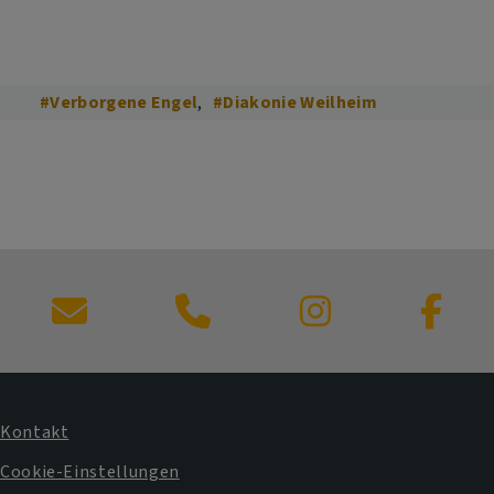
#Verborgene Engel
#Diakonie Weilheim
Kontaktformular
Kontakt
Fußbereichsmenü
Cookie-Einstellungen