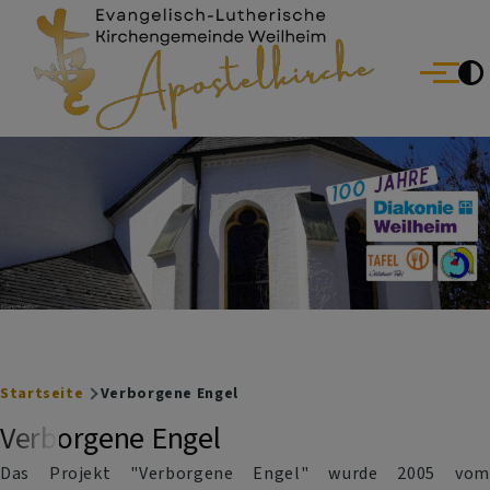
Evang.-Luth. Kirchengemeinde Weilheim
Direkt zum Inhalt
Menü
Breadcrumb
Startseite
Verborgene Engel
Verborgene Engel
Das Projekt "Verborgene Engel" wurde 2005 vom