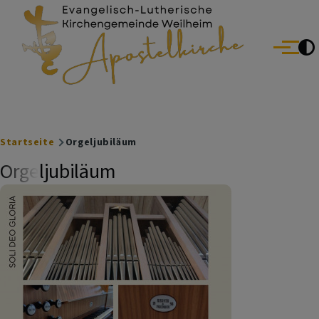
Evang.-Luth. Kirchengemeinde Weilheim
Direkt zum Inhalt
Menü
Breadcrumb
Startseite
Orgeljubiläum
Orgeljubiläum