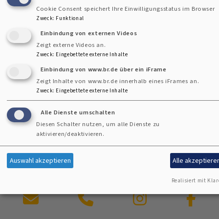
Jahre 1998 in die Apostelkirche gebaut wurde, 2600 Pfeifen
Cookie Consent speichert Ihre Einwilligungsstatus im Browser
aus Metall und Holz besitzt. Auch ansonsten ist eine Orgel,
Zweck
:
Funktional
die Königin der Instrumente, ein beeindruckendes
Einbindung von externen Videos
Klangwerk. Der Verein der Freunde der Kirchenmusik setzt
Zeigt externe Videos an.
Zweck
:
Eingebettete externe Inhalte
sich für ihren Erhalt ein.
Einbindung von www.br.de über ein iFrame
Zeigt Inhalte von www.br.de innerhalb eines iFrames an.
Zweck
:
Eingebettete externe Inhalte
#Kirchenmusik
#Freundederkirchenmusik
Alle Dienste umschalten
Diesen Schalter nutzen, um alle Dienste zu
aktivieren/deaktivieren.
Auswahl akzeptieren
Alle akzeptiere
Realisiert mit Klar
Kontaktformular