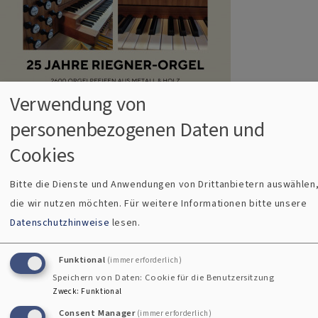
Evang. KG Weilheim
Verwendung von
personenbezogenen Daten und
25 Jahre Riegner-Orgel in der Apostelkirche -
Am
Cookies
Sonntag, 12. November konnte man einen besonderen
Gottesdienst erleben. Pfrin. Sabine Nagel war in ihrer
Bitte die Dienste und Anwendungen von Drittanbietern auswählen
Predigt im Zwiegespräch mit der Orgel: "Orgel, wer bist
die wir nutzen möchten.
Für weitere Informationen bitte unsere
du?" Und die Orgel antwortete auf ihre musikalische Art und
Datenschutzhinweise
lesen.
Weise.
Funktional
(immer erforderlich)
Im Anschluss an den Gottesdienst konnten Interessierte
Speichern von Daten: Cookie für die Benutzersitzung
eine Orgelführung bekommen und erfuhren dabei Neues und
Zweck
:
Funktional
Spannendes. Wie zum Bsp., dass die Riegner-Orgel, die im
Consent Manager
(immer erforderlich)