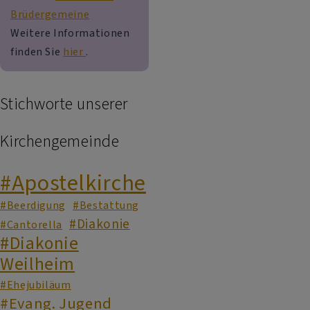
Brüdergemeine
Weitere Informationen
finden Sie
hier
.
Stichworte unserer
Kirchengemeinde
#Apostelkirche
#Beerdigung
#Bestattung
#Diakonie
#Cantorella
#Diakonie
Weilheim
#Ehejubiläum
#Evang. Jugend