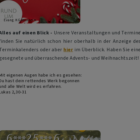
Evang. KG Weilheim
Alles auf einen Blick -
Unsere Veranstaltungen und Termin
finden Sie natürlich schon hier oberhalb in der Anzeige de
Terminkalenders oder aber
hier
im Überblick. Haben Sie ein
gesegnete und überraschende Advents- und Weihnachtszeit!
Mit eigenen Augen habe ich es gesehen:
Du hast dein rettendes Werk begonnen
und alle Welt wird es erfahren.
Lukas 2,30-31