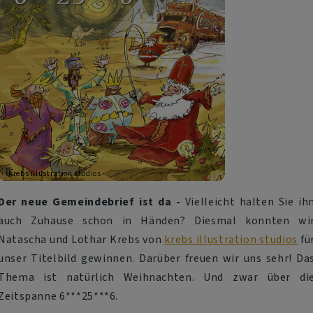
krebs illustration studios
Der neue Gemeindebrief ist da -
Vielleicht halten Sie ih
auch Zuhause schon in Händen? Diesmal konnten wi
Natascha und Lothar Krebs von
krebs illustration studios
fü
unser Titelbild gewinnen. Darüber freuen wir uns sehr! Da
Thema ist natürlich Weihnachten. Und zwar über di
Zeitspanne 6***25***6.