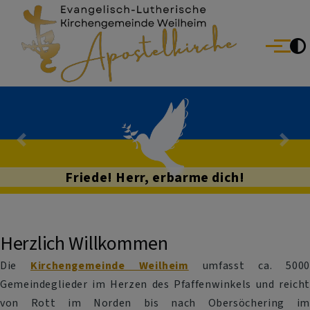
Evang.-Luth. Kirchengemeinde Weilheim
Direkt zum Inhalt
Menü
Previous
Nex
Friede! Herr, erbarme dich!
Herzlich Willkommen
Die
Kirchengemeinde Weilheim
umfasst ca. 5000
Gemeindeglieder im Herzen des Pfaffenwinkels und reicht
von Rott im Norden bis nach Obersöchering im