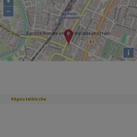
+
−
Apostelkirche und Gemeindezentrum
i
#Apostelkirche