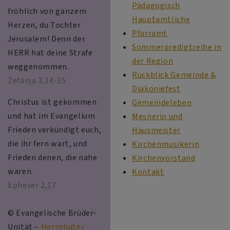
Pädagogisch
fröhlich von ganzem
Hauptamtliche
Herzen, du Tochter
Pfarramt
Jerusalem! Denn der
Sommerpredigtreihe in
HERR hat deine Strafe
der Region
weggenommen.
Rückblick Gemeinde &
Zefanja 3,14-15
Diakoniefest
Christus ist gekommen
Gemeindeleben
und hat im Evangelium
Mesnerin und
Frieden verkündigt euch,
Hausmeister
die ihr fern wart, und
Kirchenmusikerin
Frieden denen, die nahe
Kirchenvorstand
waren.
Kontakt
Epheser 2,17
© Evangelische Brüder-
Unität –
Herrnhuter