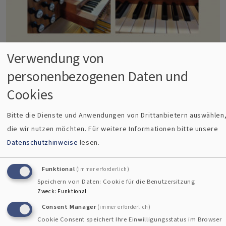
Verwendung von
personenbezogenen Daten und
Evang. KG Weilheim
Cookies
Orgeljubiläum
Bitte die Dienste und Anwendungen von Drittanbietern auswählen
die wir nutzen möchten.
Für weitere Informationen bitte unsere
25 Jahre Riegner-Orgel in der Apostelkirche -
Datenschutzhinweise
lesen.
Am Sonntag, 12. November konnte man einen
besonderen Gottesdienst erleben. Pfrin. Sabine
Funktional
(immer erforderlich)
Nagel war in ihrer Predigt im Zwiegespräch mit
Speichern von Daten: Cookie für die Benutzersitzung
Zweck
:
Funktional
der Orgel: "Orgel, wer bist du?" Und die Orgel
Consent Manager
(immer erforderlich)
antwortete auf ihre musikalische Art und Weise.
Cookie Consent speichert Ihre Einwilligungsstatus im Browser