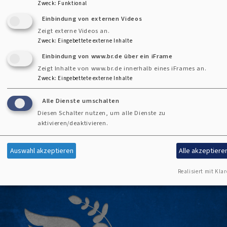
Zweck
:
Funktional
über
Weiterlesen
Einbindung von externen Videos
Orgeljubiläum
Zeigt externe Videos an.
Zweck
:
Eingebettete externe Inhalte
Einbindung von www.br.de über ein iFrame
Zeigt Inhalte von www.br.de innerhalb eines iFrames an.
Zweck
:
Eingebettete externe Inhalte
« Anfang
‹ vorherige Seite
…
9
10
11
First page
Vorherige Seite
Seite
Seite
Seite
eitennummerierung
Alle Dienste umschalten
12
13
14
15
16
17
…
Weiter >
Diesen Schalter nutzen, um alle Dienste zu
Seite
Aktuelle Seite
Seite
Seite
Seite
Seite
Nächste Se
aktivieren/deaktivieren.
Ende »
Last page
Auswahl akzeptieren
Alle akzeptiere
Realisiert mit Klar