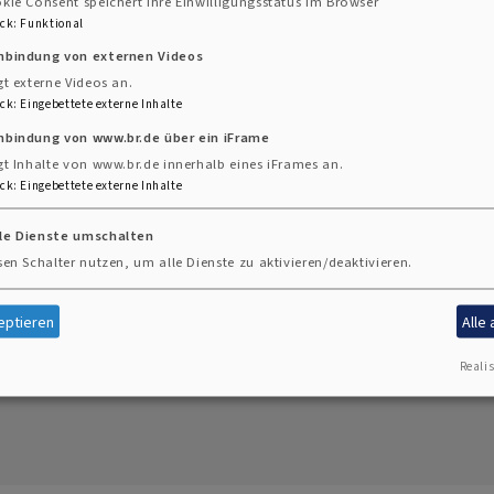
kie Consent speichert Ihre Einwilligungsstatus im Browser
indeleben. Das Thema dieser Ausgabe ist "Dank", auch
ck
:
Funktional
icher Diakonie - seit 100 Jahren!
inbindung von externen Videos
gt externe Videos an.
ck
:
Eingebettete externe Inhalte
nbindung von www.br.de über ein iFrame
gt Inhalte von www.br.de innerhalb eines iFrames an.
ck
:
Eingebettete externe Inhalte
lle Dienste umschalten
sen Schalter nutzen, um alle Dienste zu aktivieren/deaktivieren.
eptieren
Alle
Realis