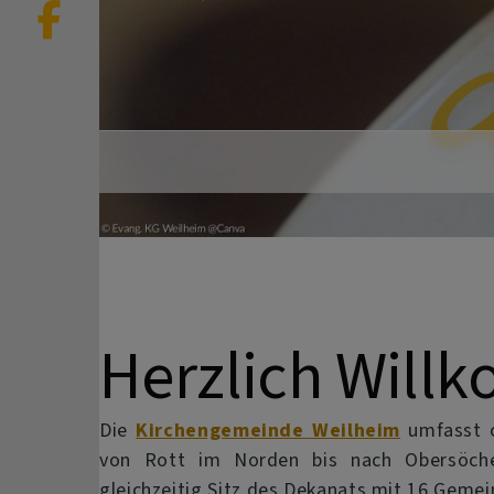
Previous
Herzlich Wil
Die
Kirchengemeinde Weilheim
umfasst c
von Rott im Norden bis nach Obersöche
gleichzeitig Sitz des Dekanats mit 16 Gemei