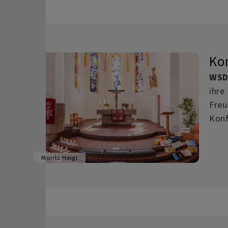
Ko
WSD
ihre
Fre
Konf
Moritz Heigl