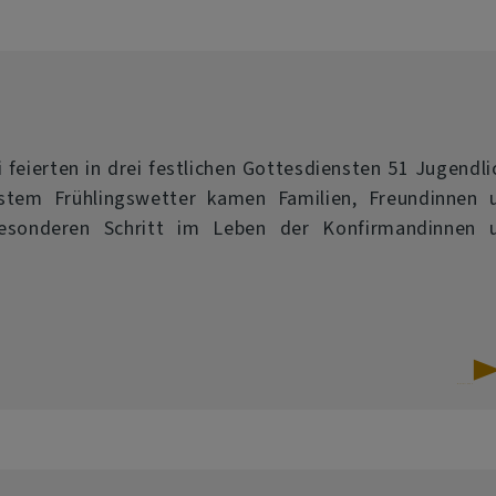
für
den
Sommer
 feierten in drei festlichen Gottesdiensten 51 Jugendli
estem Frühlingswetter kamen Familien, Freundinnen 
sonderen Schritt im Leben der Konfirmandinnen 
über
Weiterlesen
Konfirmationsfes
2026