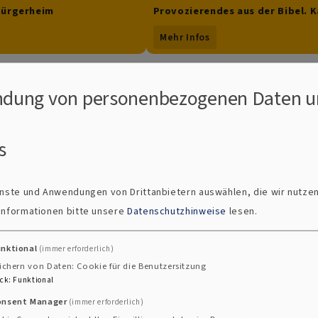
Bürgerheim
Provozierendes aus der Bibel. 
Gott machen was er will? :
Mehr Infos
Sommerpredigtreihe der Region
dung von personenbezogenen Daten u
s
ienste und Anwendungen von Drittanbietern auswählen, die wir nutze
 Informationen bitte unsere
Datenschutzhinweise
lesen.
unktional
(immer erforderlich)
ichern von Daten: Cookie für die Benutzersitzung
meindebrief für den Sommer
ck
:
Funktional
onsent Manager
neue Gemeindebrief ist da - Freuen Sie sich auf neue G
(immer erforderlich)