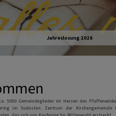
Friede! Herr, erbarme dich!
lkommen
a. 5000 Gemeindeglieder im Herzen des Pfaffenwinke
ring im Südosten. Zentrum der Kirchengemeinde i
nden, das sich von Kaufering bis Mittenwald erstreckt.